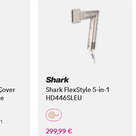
Cover
Shark FlexStyle 5-in-1
le
HD446SLEU
 1
299,99 €