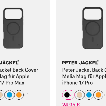
äckel Back Cover
Peter Jäckel Back 
ag für Apple
Melia Mag für App
17 Pro Max
iPhone 17 Pro
+ 1
+
€
24,95 €