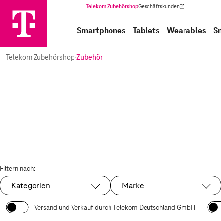
Telekom Zubehörshop
Geschäftskunden
(Wird in einem neuen Tab geöffnet)
Smartphones
Tablets
Wearables
S
Telekom Zubehörshop
·
Zubehör
Filtern nach:
Kategorien
Marke
Versand und Verkauf durch Telekom Deutschland GmbH