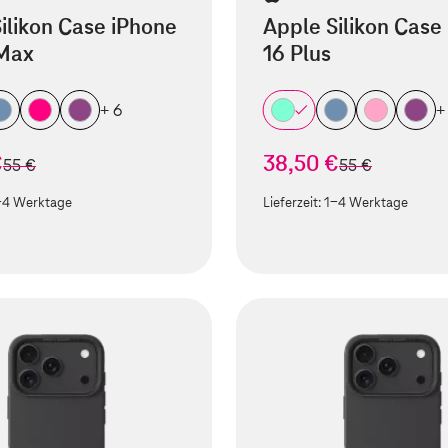
ilikon Case iPhone
Apple Silikon Case
 Max
16 Plus
+ 6
+
€
38,50 €
statt
statt
55 €
55 €
-4 Werktage
Lieferzeit:
1-4 Werktage