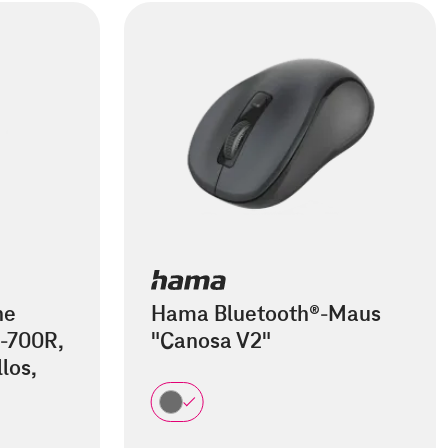
he
Hama Bluetooth®-Maus
-700R,
"Canosa V2"
los,