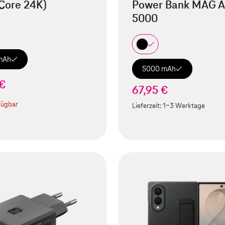
Core 24K)
Power Bank MAG A
5000
mAh
5000 mAh
 €
67,95 €
fügbar
Lieferzeit:
1-3 Werktage