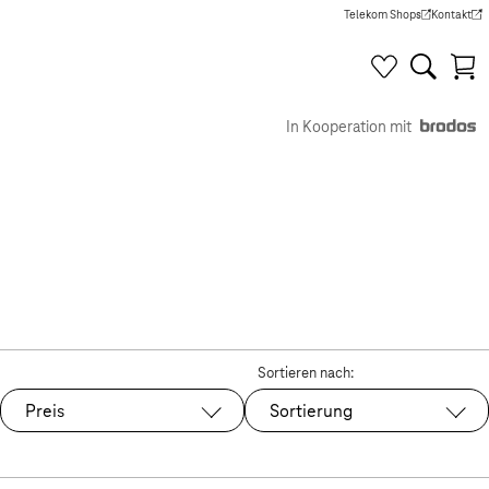
Telekom Shops
Kontakt
(Wird in einem neuen Tab g
(Wird in e
In Kooperation mit
Sortieren nach:
Preis
Sortierung