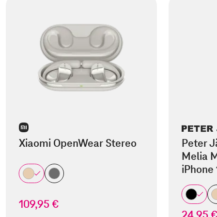
Xiaomi OpenWear Stereo
Peter J
Melia M
iPhone 
109,95 €
24,95 