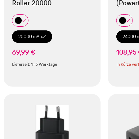
Roller 20000
(Power
20000 mAh
24000 
69,99 €
108,95
Lieferzeit:
1-3 Werktage
In Kürze ver