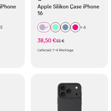
 iPhone
Apple Silikon Case iPhone
16
 5
+ 6
38,50 €
statt
55 €
Lieferzeit:
1-4 Werktage