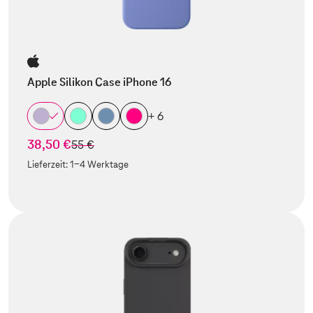
Apple Silikon Case iPhone 16
+ 6
38,50 €
statt
55 €
Lieferzeit:
1-4 Werktage