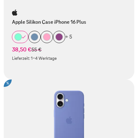
Apple Silikon Case iPhone 16 Plus
+ 5
38,50 €
statt
55 €
Lieferzeit:
1-4 Werktage
%