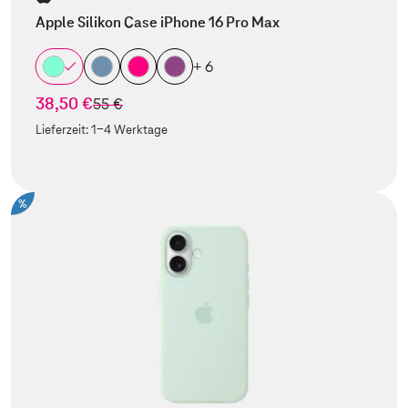
Apple Silikon Case iPhone 16 Pro Max
+ 6
38,50 €
statt
55 €
Lieferzeit:
1-4 Werktage
%