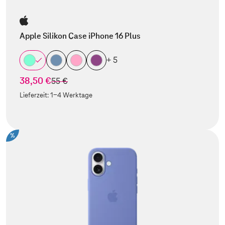
Apple Silikon Case iPhone 16 Plus
+ 5
38,50 €
statt
55 €
Lieferzeit:
1-4 Werktage
%