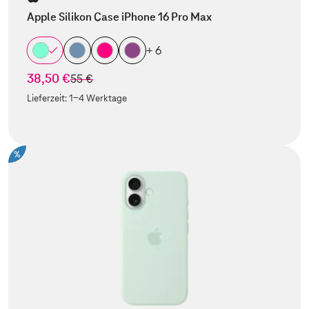
Apple Silikon Case iPhone 16 Pro Max
+ 6
38,50 €
statt
55 €
Lieferzeit:
1-4 Werktage
%