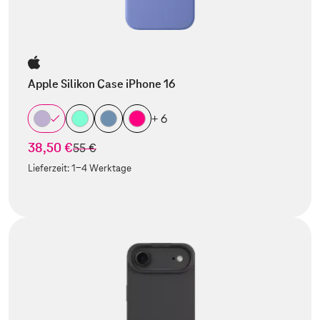
Apple Silikon Case iPhone 16
+ 6
38,50 €
statt
55 €
Lieferzeit:
1-4 Werktage