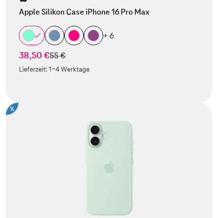
Apple Silikon Case iPhone 16 Pro Max
+ 6
38,50 €
statt
55 €
Lieferzeit:
1-4 Werktage
%