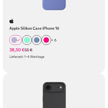
Apple Silikon Case iPhone 16
+ 6
38,50 €
statt
55 €
Lieferzeit:
1-4 Werktage