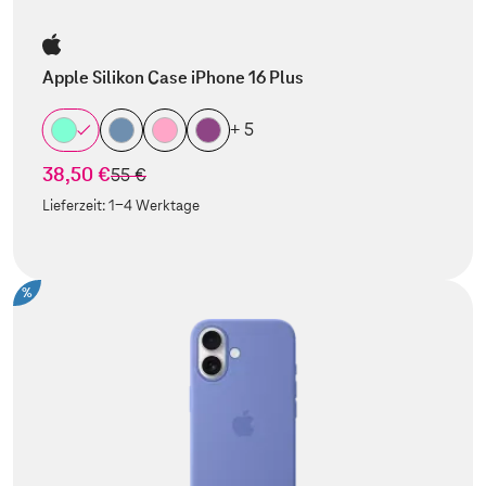
Apple Silikon Case iPhone 16 Plus
+ 5
38,50 €
statt
55 €
Lieferzeit:
1-4 Werktage
%