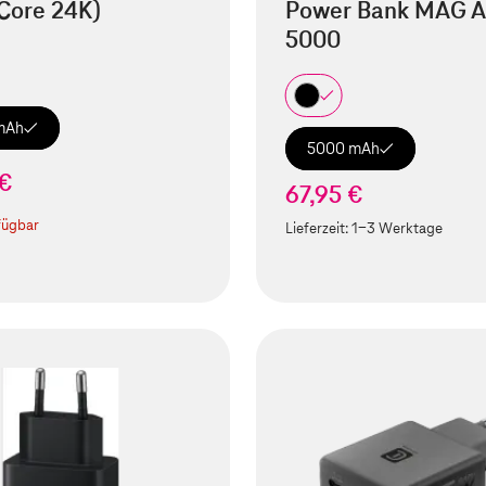
Core 24K)
Power Bank MAG A
5000
mAh
5000 mAh
 €
67,95 €
fügbar
Lieferzeit:
1-3 Werktage