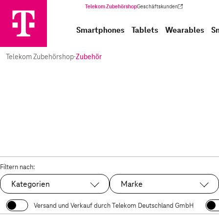
Telekom Zubehörshop
Geschäftskunden
(Wird in einem neuen Tab geöffnet)
Smartphones
Tablets
Wearables
S
Telekom Zubehörshop
·
Zubehör
Filtern nach:
Kategorien
Marke
Versand und Verkauf durch Telekom Deutschland GmbH