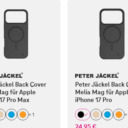
äckel Back Cover
Peter Jäckel Back 
ag für Apple
Melia Mag für App
17 Pro Max
iPhone 17 Pro
+ 1
+
€
24,95 €