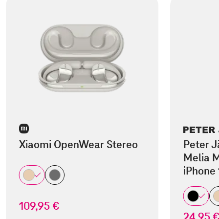
Xiaomi OpenWear Stereo
Peter J
Melia M
iPhone 
109,95 €
24,95 