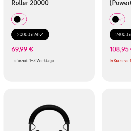
Roller 20000
(Power
20000 mAh
24000 
69,99 €
108,95
Lieferzeit:
1-3 Werktage
In Kürze ver