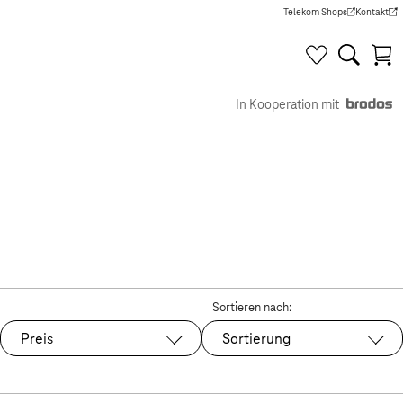
Telekom Shops
Kontakt
(Wird in einem neuen Tab g
(Wird in e
In Kooperation mit
Sortieren nach:
Preis
Sortierung