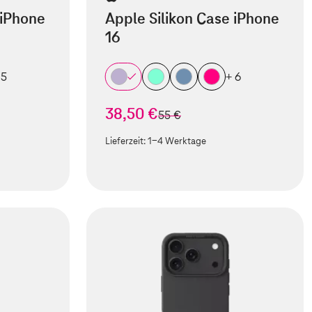
 iPhone
Apple Silikon Case iPhone
16
 5
+ 6
38,50 €
statt
55 €
Lieferzeit:
1-4 Werktage