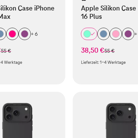
ilikon Case iPhone
Apple Silikon Case
 Max
16 Plus
+ 6
+
€
38,50 €
statt
statt
55 €
55 €
-4 Werktage
Lieferzeit:
1-4 Werktage