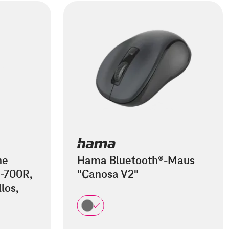
he
Hama Bluetooth®-Maus
-700R,
"Canosa V2"
los,