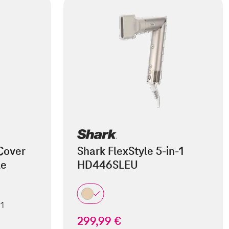
Cover
Shark FlexStyle 5-in-1
le
HD446SLEU
 1
299,99 €