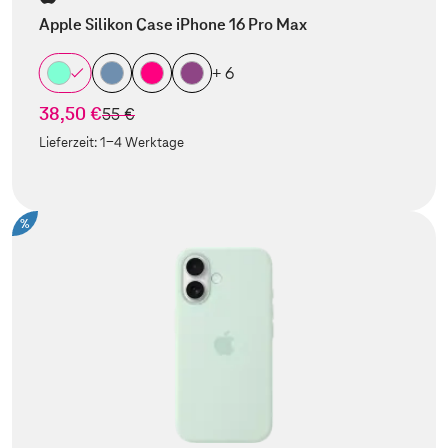
Apple Silikon Case iPhone 16 Pro Max
+ 6
38,50 €
statt
55 €
Lieferzeit:
1-4 Werktage
%