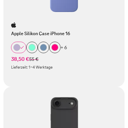
Apple Silikon Case iPhone 16
+ 6
38,50 €
statt
55 €
Lieferzeit:
1-4 Werktage