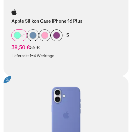
Apple Silikon Case iPhone 16 Plus
+ 5
38,50 €
statt
55 €
Lieferzeit:
1-4 Werktage
%