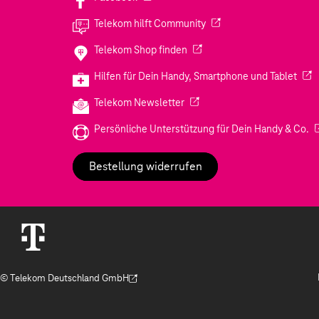
(Wird in einem neuen Tab
Telekom hilft Community
(Wird in einem neuen Tab geö
Telekom Shop finden
(Wir
Hilfen für Dein Handy, Smartphone und Tablet
(Wird in einem neuen Tab geöf
Telekom Newsletter
(W
Persönliche Unterstützung für Dein Handy & Co.
Bestellung widerrufen
© Telekom Deutschland GmbH
(Der Link wird in einem neuen Tab geöffnet)