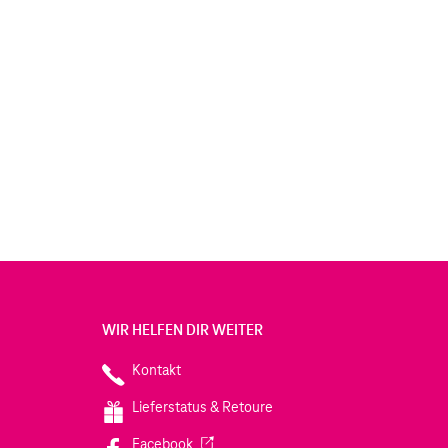
WIR HELFEN DIR WEITER
Kontakt
Lieferstatus & Retoure
(Wird in einem neuen Tab geöffnet)
Facebook