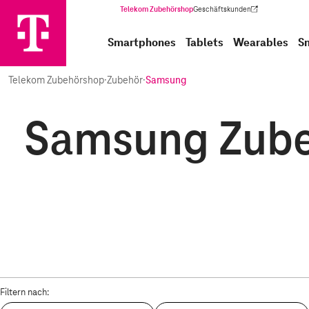
Telekom Zubehörshop
Geschäftskunden
(Wird in einem neuen Tab geöffnet)
Smartphones
Tablets
Wearables
S
Telekom Zubehörshop
·
Zubehör
·
Samsung
Samsung Zubeh
Filtern nach: