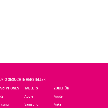
UFIG GESUCHTE HERSTELLER
ARTPHONES
TABLETS
ZUBEHÖR
ple
Apple
Apple
msung
Samsung
Anker