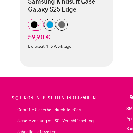
Samsung Kindsuit Case
Galaxy S25 Edge
59,90 €
Lieferzeit:
1-3 Werktage
SICHER ONLINE BESTELLEN UND BEZAHLEN
HÄ
SM
Geprüfte Sicherheit durch TeleSec
Ap
Sichere Zahlung mit SSL-Verschlüsselung
Sa
Schnelle Lieferzeiten