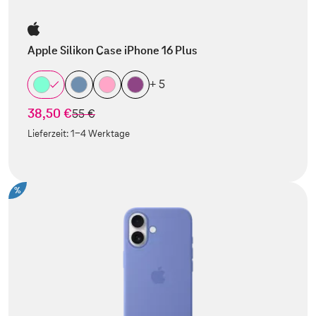
Apple Silikon Case iPhone 16 Plus
+ 5
38,50 €
statt
55 €
Lieferzeit:
1-4 Werktage
%