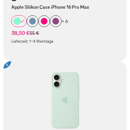
Apple Silikon Case iPhone 16 Pro Max
+ 6
38,50 €
statt
55 €
Lieferzeit:
1-4 Werktage
%