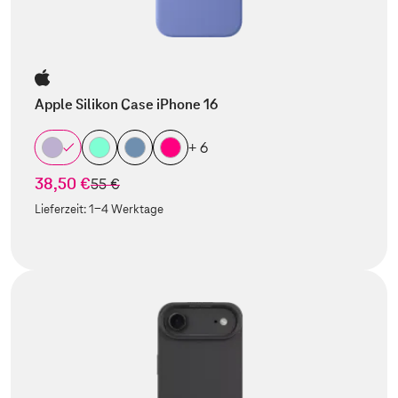
Apple Silikon Case iPhone 16
+ 6
38,50 €
statt
55 €
Lieferzeit:
1-4 Werktage