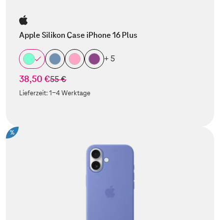
Apple Silikon Case iPhone 16 Plus
+ 5
38,50 €
statt
55 €
Lieferzeit:
1-4 Werktage
%