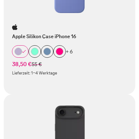
Apple Silikon Case iPhone 16
+ 6
38,50 €
statt
55 €
Lieferzeit:
1-4 Werktage