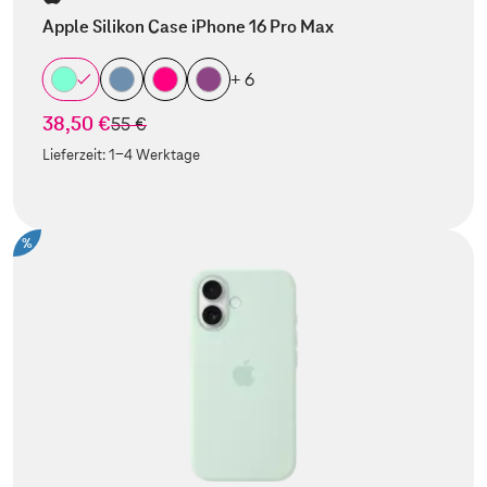
Apple Silikon Case iPhone 16 Pro Max
+ 6
38,50 €
statt
55 €
Lieferzeit:
1-4 Werktage
%