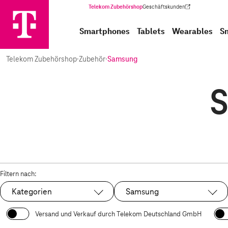
Telekom Zubehörshop
Geschäftskunden
(Wird in einem neuen Tab geöffnet)
Smartphones
Tablets
Wearables
S
Telekom Zubehörshop
·
Zubehör
·
Samsung
S
Filtern nach:
Kategorien
Samsung
Ausgewählt:
Versand und Verkauf durch Telekom Deutschland GmbH