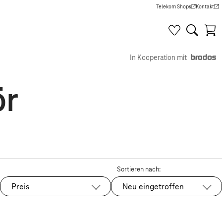
Telekom Shops
Kontakt
(Wird in einem neuen Tab g
(Wird in e
In Kooperation mit
ör
Sortieren nach:
Preis
Neu eingetroffen
Ausgewählt: