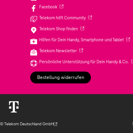
(Wird in einem neuen Tab geöffnet)
Facebook
(Wird in einem neuen Tab
Telekom hilft Community
(Wird in einem neuen Tab geö
Telekom Shop finden
(Wir
Hilfen für Dein Handy, Smartphone und Tablet
(Wird in einem neuen Tab geöf
Telekom Newsletter
(W
Persönliche Unterstützung für Dein Handy & Co.
Bestellung widerrufen
© Telekom Deutschland GmbH
(Der Link wird in einem neuen Tab geöffnet)