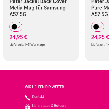
Peter Jäckel Back Cover
Peter J
Melia Mag für Samsung
Pure M
A57 5G
A57 5G
24,95 €
24,95 
Lieferzeit:
1-3 Werktage
Lieferzeit:
1
WIR HELFEN DIR WEITER
Kontakt
Lieferstatus & Retoure