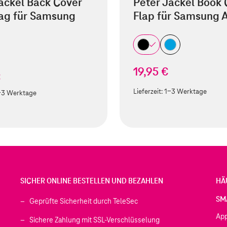
äckel Back Cover
Peter Jäckel Book
ag für Samsung
Flap für Samsung 
19,95 €
€
Lieferzeit:
1-3 Werktage
-3 Werktage
SICHER ONLINE BESTELLEN UND BEZAHLEN
HÄ
SM
Geprüfte Sicherheit durch TeleSec
Ap
Sichere Zahlung mit SSL-Verschlüsselung