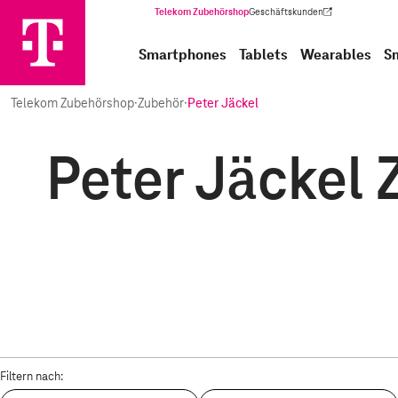
Telekom Zubehörshop
Geschäftskunden
(Wird in einem neuen Tab geöffnet)
Smartphones
Tablets
Wearables
S
Telekom Zubehörshop
·
Zubehör
·
Peter Jäckel
Peter Jäckel 
Filtern nach: