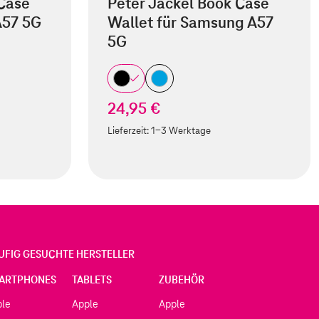
 Case
Peter Jäckel Book Case
A57 5G
Wallet für Samsung A57
5G
24,95 €
Lieferzeit:
1-3 Werktage
UFIG GESUCHTE HERSTELLER
ARTPHONES
TABLETS
ZUBEHÖR
ple
Apple
Apple