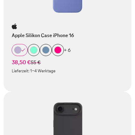
Apple Silikon Case iPhone 16
+ 6
38,50 €
statt
55 €
Lieferzeit:
1-4 Werktage