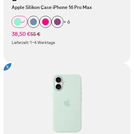
Apple Silikon Case iPhone 16 Pro Max
+ 6
38,50 €
statt
55 €
Lieferzeit:
1-4 Werktage
%