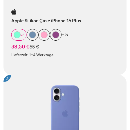
Apple Silikon Case iPhone 16 Plus
+ 5
38,50 €
statt
55 €
Lieferzeit:
1-4 Werktage
%