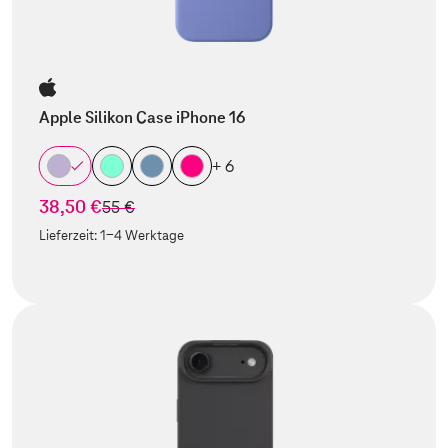
Apple Silikon Case iPhone 16
+ 6
38,50 €
statt
55 €
Lieferzeit:
1-4 Werktage