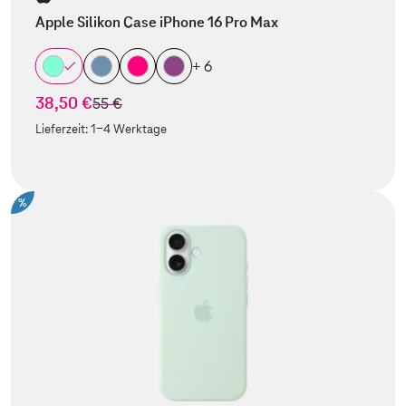
Apple Silikon Case iPhone 16 Pro Max
+ 6
38,50 €
statt
55 €
Lieferzeit:
1-4 Werktage
%