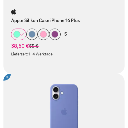
Apple Silikon Case iPhone 16 Plus
+ 5
38,50 €
statt
55 €
Lieferzeit:
1-4 Werktage
%