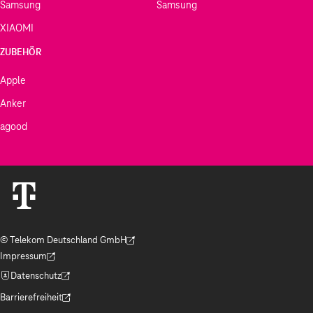
Samsung
Samsung
XIAOMI
ZUBEHÖR
Apple
Anker
agood
© Telekom Deutschland GmbH
(Der Link wird in einem neuen Tab geöffnet)
Impressum
(Der Link wird in einem neuen Tab geöffnet)
Datenschutz
(Der Link wird in einem neuen Tab geöffnet)
Barrierefreiheit
(Der Link wird in einem neuen Tab geöffnet)