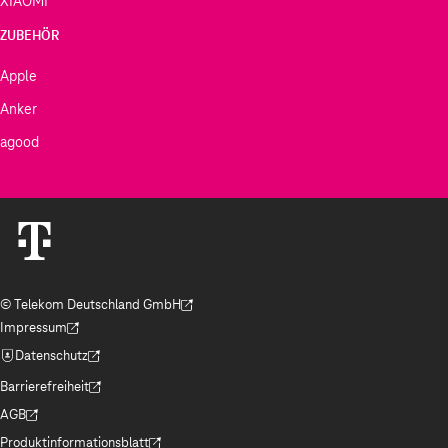
XIAOMI
ZUBEHÖR
Apple
Anker
agood
© Telekom Deutschland GmbH
(Der Link wird in einem neuen Tab geöffnet)
Impressum
(Der Link wird in einem neuen Tab geöffnet)
Datenschutz
(Der Link wird in einem neuen Tab geöffnet)
Barrierefreiheit
(Der Link wird in einem neuen Tab geöffnet)
AGB
(Der Link wird in einem neuen Tab geöffnet)
Produktinformationsblatt