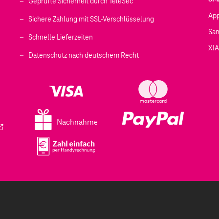
Geprüfte Sicherheit durch TeleSec
Ap
Sichere Zahlung mit SSL-Verschlüsselung
Sa
Schnelle Lieferzeiten
XI
 geöffnet)
Datenschutz nach deutschem Recht
ffnet)
d in einem neuen Tab geöffnet)
fnet)
Nachnahme
ird in einem neuen Tab geöffnet)