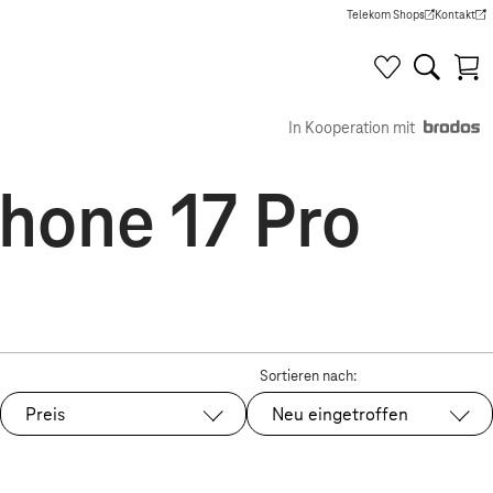
Telekom Shops
Kontakt
(Wird in einem neuen Tab g
(Wird in e
In Kooperation mit
Phone 17 Pro
Sortieren nach:
Preis
Neu eingetroffen
Ausgewählt: