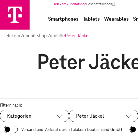
Telekom Zubehörshop
Geschäftskunden
(Wird in einem neuen Tab geöffnet)
Smartphones
Tablets
Wearables
S
Telekom Zubehörshop
·
Zubehör
·
Peter Jäckel
Peter Jäcke
Filtern nach:
Kategorien
Peter Jäckel
Ausgewählt:
Versand und Verkauf durch Telekom Deutschland GmbH