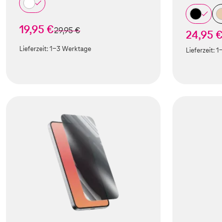
19,95 €
statt
29,95 €
24,95 
Lieferzeit:
1-3 Werktage
Lieferzeit:
1