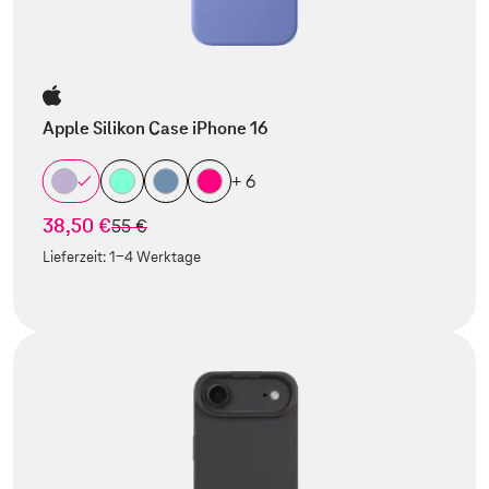
Apple Silikon Case iPhone 16
+ 6
38,50 €
statt
55 €
Lieferzeit:
1-4 Werktage