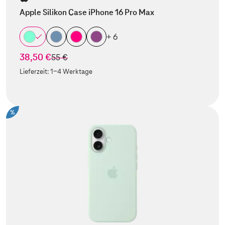
Apple Silikon Case iPhone 16 Pro Max
+ 6
38,50 €
statt
55 €
Lieferzeit:
1-4 Werktage
%