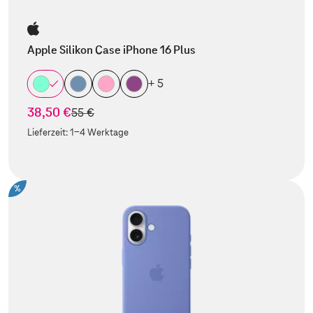
Apple Silikon Case iPhone 16 Plus
+ 5
38,50 €
statt
55 €
Lieferzeit:
1-4 Werktage
%