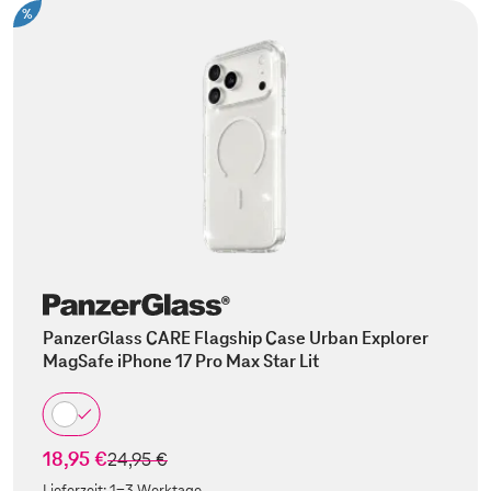
%
PanzerGlass CARE Flagship Case Urban Explorer
MagSafe iPhone 17 Pro Max Star Lit
18,95 €
statt
24,95 €
Lieferzeit:
1-3 Werktage