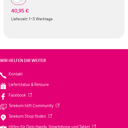
40,95 €
Lieferzeit:
1-3 Werktage
WIR HELFEN DIR WEITER
Kontakt
Lieferstatus & Retoure
(Wird in einem neuen Tab geöffnet)
Facebook
(Wird in einem neuen Tab geöffnet)
Telekom hilft Community
(Wird in einem neuen Tab geöffnet)
Telekom Shop finden
(Wird in einem neuen
Hilfen für Dein Handy, Smartphone und Tablet