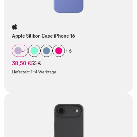
Apple Silikon Case iPhone 16
+ 6
38,50 €
statt
55 €
Lieferzeit:
1-4 Werktage