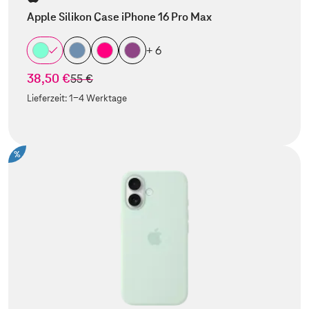
Apple Silikon Case iPhone 16 Pro Max
+ 6
38,50 €
statt
55 €
Lieferzeit:
1-4 Werktage
%