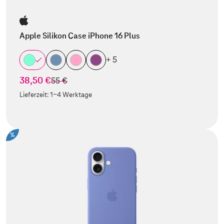
Apple Silikon Case iPhone 16 Plus
+ 5
38,50 €
statt
55 €
Lieferzeit:
1-4 Werktage
%