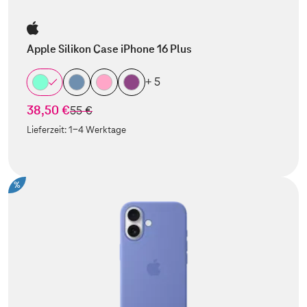
Apple Silikon Case iPhone 16 Plus
+ 5
38,50 €
statt
55 €
Lieferzeit:
1-4 Werktage
%