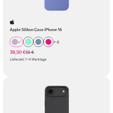
Apple Silikon Case iPhone 16
+ 6
38,50 €
statt
55 €
Lieferzeit:
1-4 Werktage