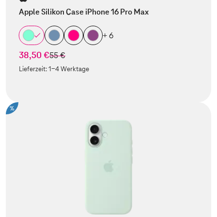
Apple Silikon Case iPhone 16 Pro Max
+ 6
38,50 €
statt
55 €
Lieferzeit:
1-4 Werktage
%