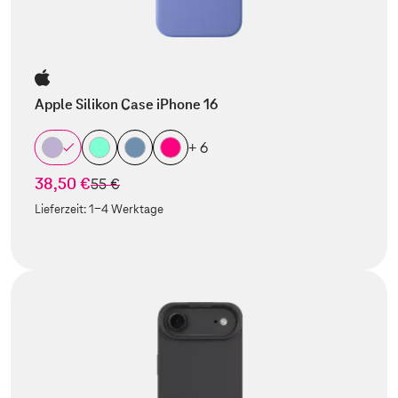
Apple Silikon Case iPhone 16
+ 6
38,50 €
statt
55 €
Lieferzeit:
1-4 Werktage