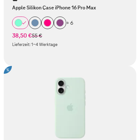
Apple Silikon Case iPhone 16 Pro Max
+ 6
38,50 €
statt
55 €
Lieferzeit:
1-4 Werktage
%