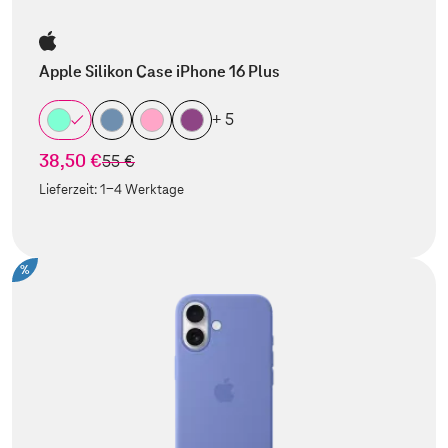
Apple Silikon Case iPhone 16 Plus
+ 5
38,50 €
statt
55 €
Lieferzeit:
1-4 Werktage
%