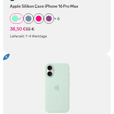
Apple Silikon Case iPhone 16 Pro Max
+ 6
38,50 €
statt
55 €
Lieferzeit:
1-4 Werktage
%