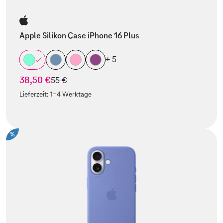
Apple Silikon Case iPhone 16 Plus
+ 5
38,50 €
statt
55 €
Lieferzeit:
1-4 Werktage
%