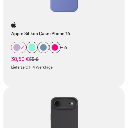
Apple Silikon Case iPhone 16
+ 6
38,50 €
statt
55 €
Lieferzeit:
1-4 Werktage