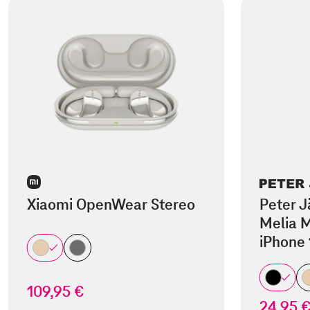
Xiaomi OpenWear Stereo
Peter J
Melia M
iPhone 
109,95 €
24,95 