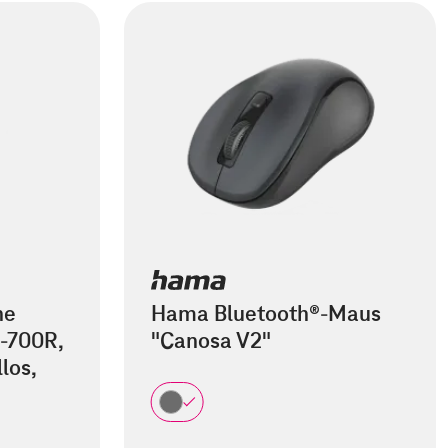
he
Hama Bluetooth®-Maus
-700R,
"Canosa V2"
los,