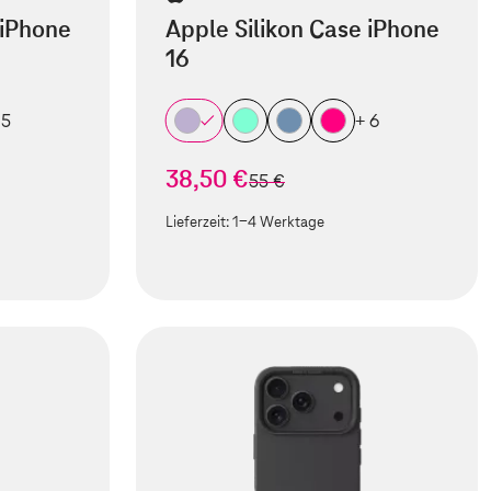
 iPhone
Apple Silikon Case iPhone
16
 5
+ 6
38,50 €
statt
55 €
Lieferzeit:
1-4 Werktage