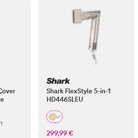
Cover
Shark FlexStyle 5-in-1
le
HD446SLEU
 1
299,99 €