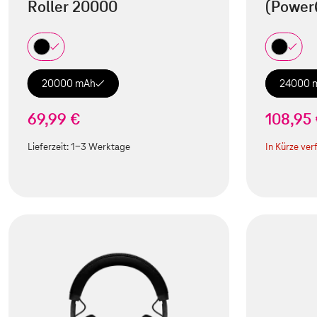
Roller 20000
(Power
20000 mAh
24000 
69,99 €
108,95
Lieferzeit:
1-3 Werktage
In Kürze ver