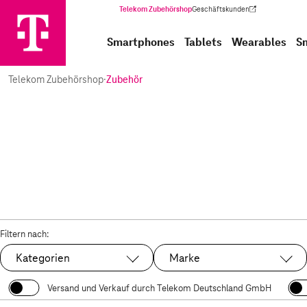
Telekom Zubehörshop
Geschäftskunden
(Wird in einem neuen Tab geöffnet)
Smartphones
Tablets
Wearables
S
Telekom Zubehörshop
·
Zubehör
Filtern nach:
Kategorien
Marke
Versand und Verkauf durch Telekom Deutschland GmbH