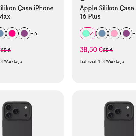
ilikon Case iPhone
Apple Silikon Case
 Max
16 Plus
+ 6
+
€
38,50 €
statt
statt
55 €
55 €
-4 Werktage
Lieferzeit:
1-4 Werktage