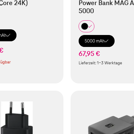
Core 24K)
Power Bank MAG A
5000
mAh
5000 mAh
 €
67,95 €
fügbar
Lieferzeit:
1-3 Werktage