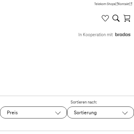
Telekom Shops
Kontakt
(Wird in einem neuen Tab g
(Wird in e
In Kooperation mit
Sortieren nach:
Preis
Sortierung