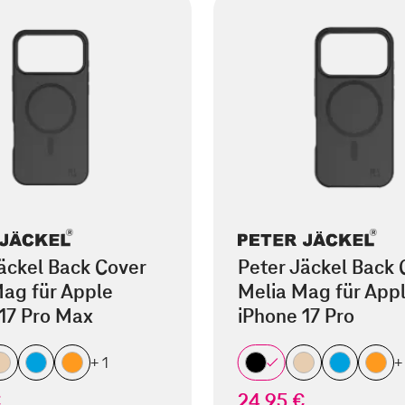
äckel Back Cover
Peter Jäckel Back 
ag für Apple
Melia Mag für App
17 Pro Max
iPhone 17 Pro
+ 1
+
€
24,95 €