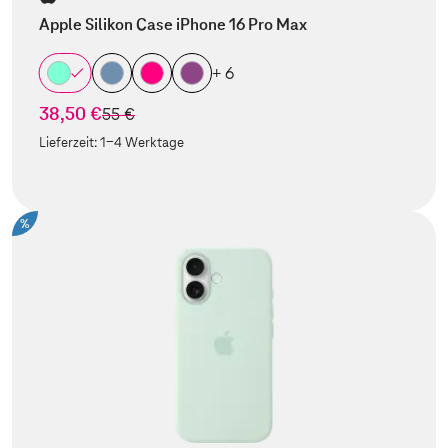
Apple Silikon Case iPhone 16 Pro Max
+ 6
38,50 €
statt
55 €
Lieferzeit:
1-4 Werktage
%