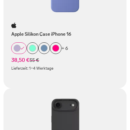
Apple Silikon Case iPhone 16
+ 6
38,50 €
statt
55 €
Lieferzeit:
1-4 Werktage