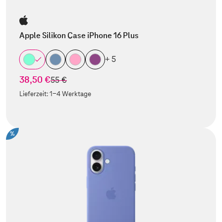
Apple Silikon Case iPhone 16 Plus
+ 5
38,50 €
statt
55 €
Lieferzeit:
1-4 Werktage
%