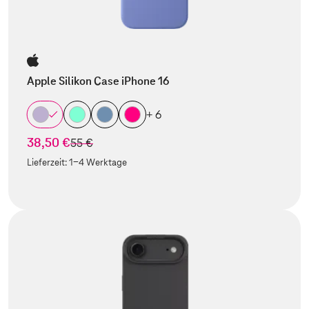
Apple Silikon Case iPhone 16
+ 6
38,50 €
statt
55 €
Lieferzeit:
1-4 Werktage