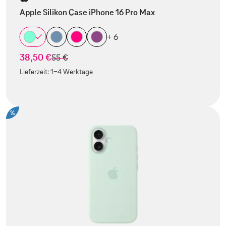
Apple Silikon Case iPhone 16 Pro Max
+ 6
38,50 €
statt
55 €
Lieferzeit:
1-4 Werktage
%