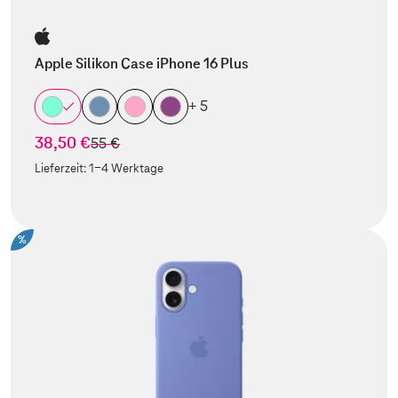
Apple Silikon Case iPhone 16 Plus
+ 5
38,50 €
statt
55 €
Lieferzeit:
1-4 Werktage
%