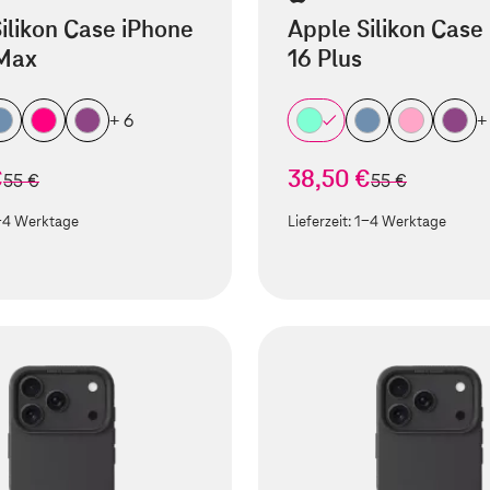
ilikon Case iPhone
Apple Silikon Case
 Max
16 Plus
+ 6
+
€
38,50 €
statt
statt
55 €
55 €
-4 Werktage
Lieferzeit:
1-4 Werktage