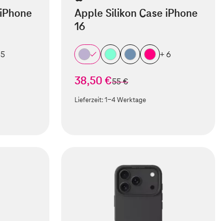
 iPhone
Apple Silikon Case iPhone
16
 5
+ 6
38,50 €
statt
55 €
Lieferzeit:
1-4 Werktage