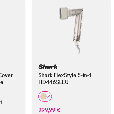
Cover
Shark FlexStyle 5-in-1
le
HD446SLEU
 1
299,99 €