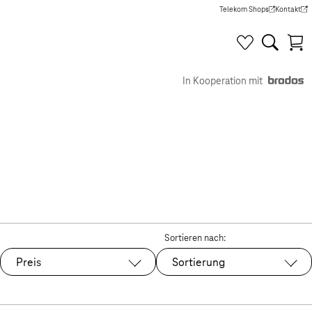
Telekom Shops
Kontakt
(Wird in einem neuen Tab g
(Wird in e
In Kooperation mit
Sortieren nach:
Preis
Sortierung