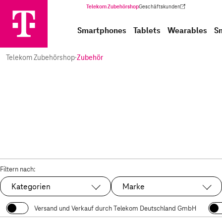
Telekom Zubehörshop
Geschäftskunden
(Wird in einem neuen Tab geöffnet)
Smartphones
Tablets
Wearables
S
Telekom Zubehörshop
·
Zubehör
Filtern nach:
Kategorien
Marke
Versand und Verkauf durch Telekom Deutschland GmbH