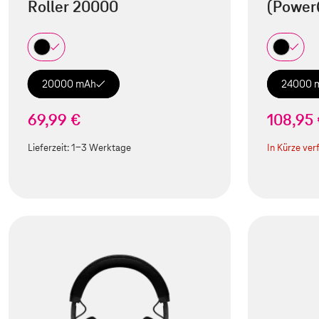
Roller 20000
(Power
20000 mAh
24000 
69,99 €
108,95
Lieferzeit:
1-3 Werktage
In Kürze ver