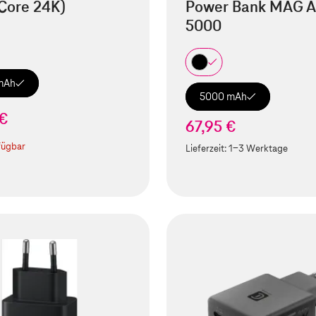
Core 24K)
Power Bank MAG A
5000
mAh
5000 mAh
 €
67,95 €
fügbar
Lieferzeit:
1-3 Werktage