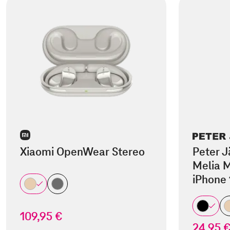
Xiaomi OpenWear Stereo
Peter J
Melia M
iPhone 
109,95 €
24,95 