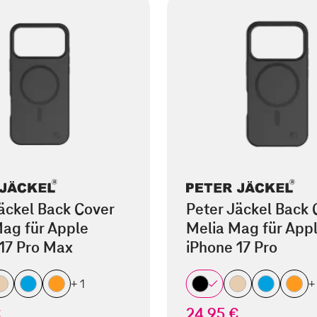
äckel Back Cover
Peter Jäckel Back 
ag für Apple
Melia Mag für App
17 Pro Max
iPhone 17 Pro
+ 1
+
€
24,95 €