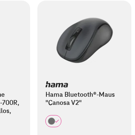
he
Hama Bluetooth®-Maus
-700R,
"Canosa V2"
los,