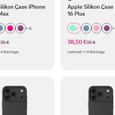
ilikon Case iPhone
Apple Silikon Case
 Max
16 Plus
+ 6
+
€
38,50 €
statt
statt
55 €
55 €
-4 Werktage
Lieferzeit:
1-4 Werktage