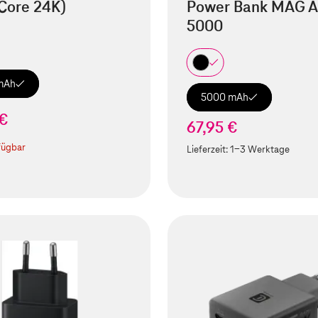
Core 24K)
Power Bank MAG A
5000
mAh
5000 mAh
 €
67,95 €
fügbar
Lieferzeit:
1-3 Werktage