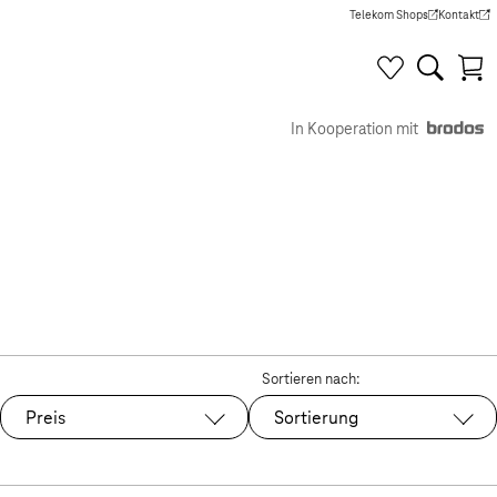
Telekom Shops
Kontakt
(Wird in einem neuen Tab g
(Wird in e
In Kooperation mit
Sortieren nach:
Preis
Sortierung