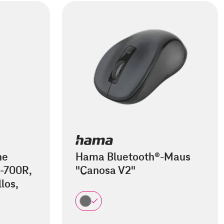
he
Hama Bluetooth®-Maus
-700R,
"Canosa V2"
los,