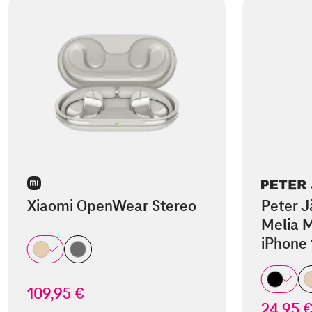
Xiaomi OpenWear Stereo
Peter J
Melia M
iPhone 
109,95 €
24,95 