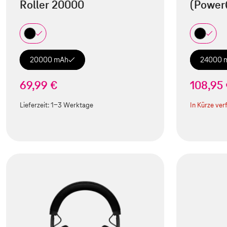
Roller 20000
(Power
20000 mAh
24000 
69,99 €
108,95
Lieferzeit:
1-3 Werktage
In Kürze ver