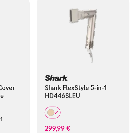
Cover
Shark FlexStyle 5-in-1
le
HD446SLEU
 1
299,99 €