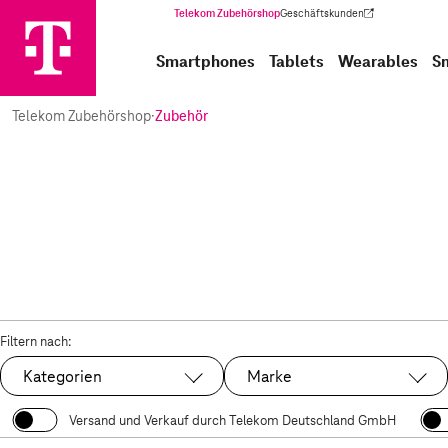
Telekom Zubehörshop
Geschäftskunden
(Wird in einem neuen Tab geöffnet)
Smartphones
Tablets
Wearables
S
Telekom Zubehörshop
·
Zubehör
Filtern nach:
Kategorien
Marke
Versand und Verkauf durch Telekom Deutschland GmbH