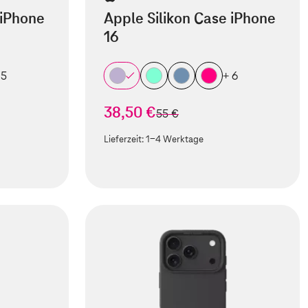
 iPhone
Apple Silikon Case iPhone
16
 5
+ 6
38,50 €
statt
55 €
Lieferzeit:
1-4 Werktage