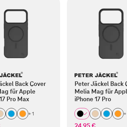
äckel Back Cover
Peter Jäckel Back 
ag für Apple
Melia Mag für App
17 Pro Max
iPhone 17 Pro
+ 1
+
€
24,95 €