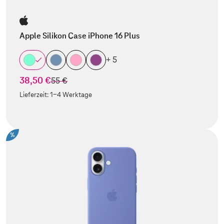
Apple Silikon Case iPhone 16 Plus
+ 5
38,50 €
statt
55 €
Lieferzeit:
1-4 Werktage
%