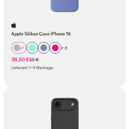
Apple Silikon Case iPhone 16
+ 6
38,50 €
statt
55 €
Lieferzeit:
1-4 Werktage