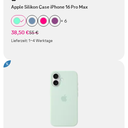
Apple Silikon Case iPhone 16 Pro Max
+ 6
38,50 €
statt
55 €
Lieferzeit:
1-4 Werktage
%