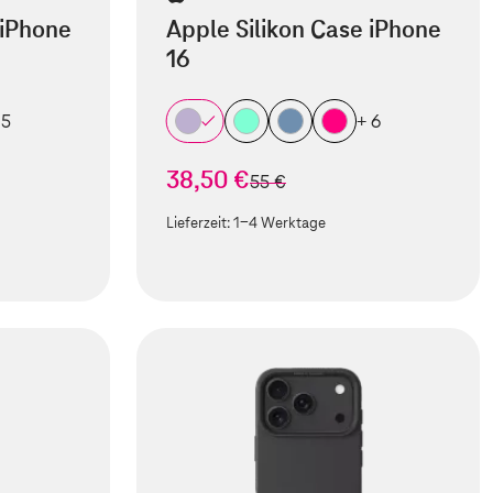
 iPhone
Apple Silikon Case iPhone
16
 5
+ 6
38,50 €
statt
55 €
Lieferzeit:
1-4 Werktage