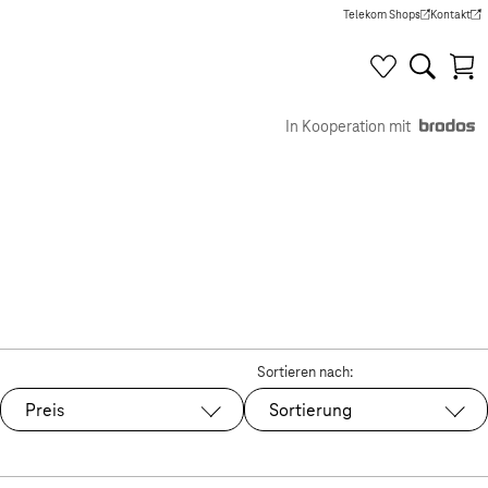
Telekom Shops
Kontakt
(Wird in einem neuen Tab g
(Wird in e
In Kooperation mit
Sortieren nach:
Preis
Sortierung