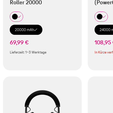
Roller 20000
(Power
20000 mAh
24000 
69,99 €
108,95
Lieferzeit:
1-3 Werktage
In Kürze ver