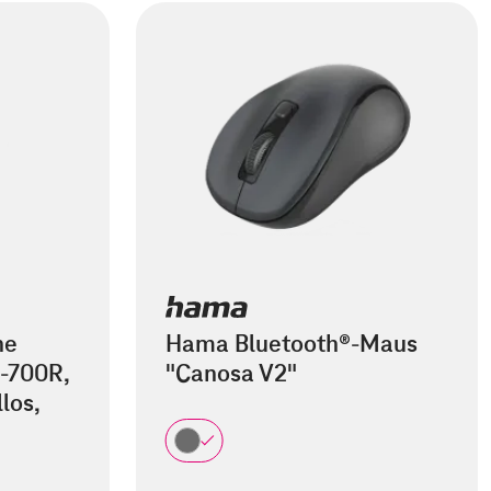
he
Hama Bluetooth®-Maus
-700R,
"Canosa V2"
los,