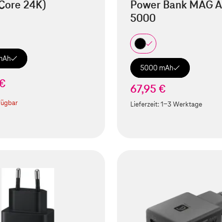
Core 24K)
Power Bank MAG A
5000
mAh
5000 mAh
 €
67,95 €
fügbar
Lieferzeit:
1-3 Werktage