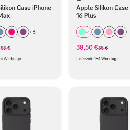
ilikon Case iPhone
Apple Silikon Case
 Max
16 Plus
+ 6
+
€
38,50 €
statt
statt
55 €
55 €
-4 Werktage
Lieferzeit:
1-4 Werktage