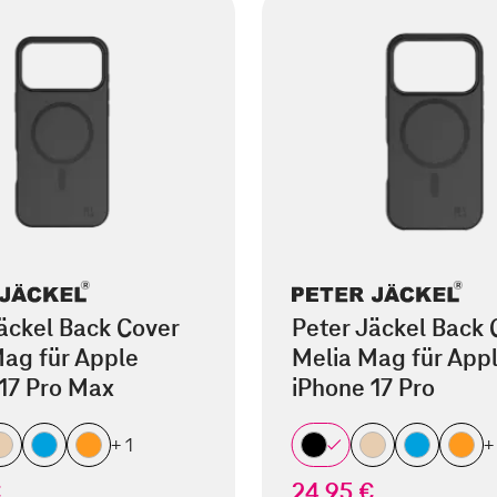
äckel Back Cover
Peter Jäckel Back 
ag für Apple
Melia Mag für App
17 Pro Max
iPhone 17 Pro
+ 1
+
€
24,95 €