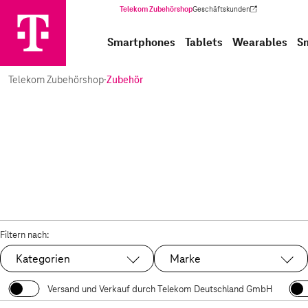
Telekom Zubehörshop
Geschäftskunden
(Wird in einem neuen Tab geöffnet)
Smartphones
Tablets
Wearables
S
Telekom Zubehörshop
·
Zubehör
Filtern nach:
Kategorien
Marke
Versand und Verkauf durch Telekom Deutschland GmbH