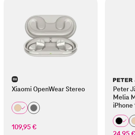
Xiaomi OpenWear Stereo
Peter J
Melia M
iPhone 
109,95 €
24,95 