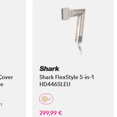
Cover
Shark FlexStyle 5-in-1
le
HD446SLEU
 1
299,99 €