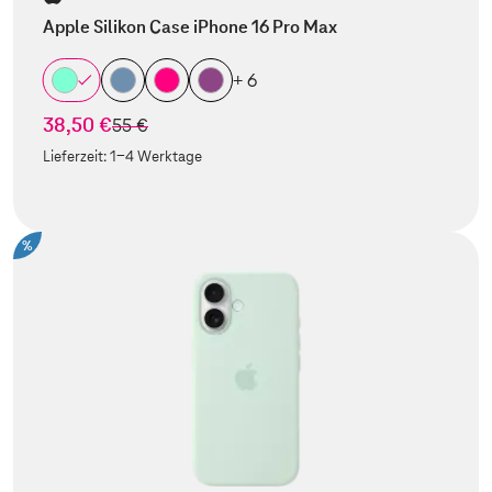
Apple Silikon Case iPhone 16 Pro Max
+ 6
38,50 €
statt
55 €
Lieferzeit:
1-4 Werktage
%