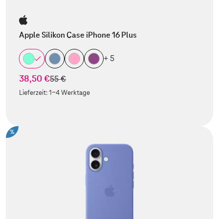
Apple Silikon Case iPhone 16 Plus
+ 5
38,50 €
statt
55 €
Lieferzeit:
1-4 Werktage
%