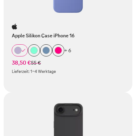
Apple Silikon Case iPhone 16
+ 6
38,50 €
statt
55 €
Lieferzeit:
1-4 Werktage