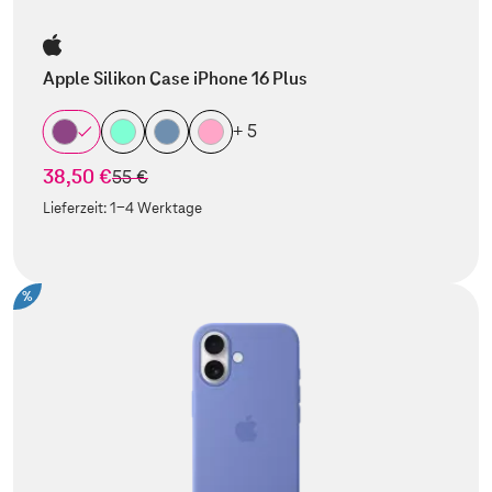
Apple Silikon Case iPhone 16 Plus
+ 5
38,50 €
statt
55 €
Lieferzeit:
1-4 Werktage
%