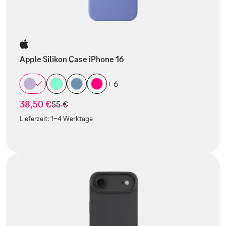
Apple Silikon Case iPhone 16
+ 6
38,50 €
statt
55 €
Lieferzeit:
1-4 Werktage