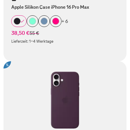
Apple Silikon Case iPhone 16 Pro Max
+ 6
38,50 €
statt
55 €
Lieferzeit:
1-4 Werktage
%