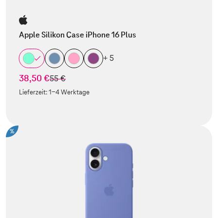
Apple Silikon Case iPhone 16 Plus
+ 5
38,50 €
statt
55 €
Lieferzeit:
1-4 Werktage
%