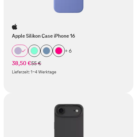
Apple Silikon Case iPhone 16
+ 6
38,50 €
statt
55 €
Lieferzeit:
1-4 Werktage