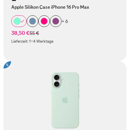
Apple Silikon Case iPhone 16 Pro Max
+ 6
38,50 €
statt
55 €
Lieferzeit:
1-4 Werktage
%