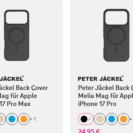
äckel Back Cover
Peter Jäckel Back 
ag für Apple
Melia Mag für App
17 Pro Max
iPhone 17 Pro
+ 1
+
€
24,95 €