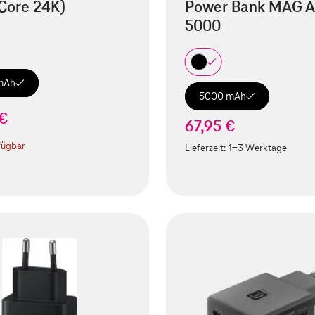
Core 24K)
Power Bank MAG A
5000
mAh
5000 mAh
 €
67,95 €
fügbar
Lieferzeit:
1-3 Werktage