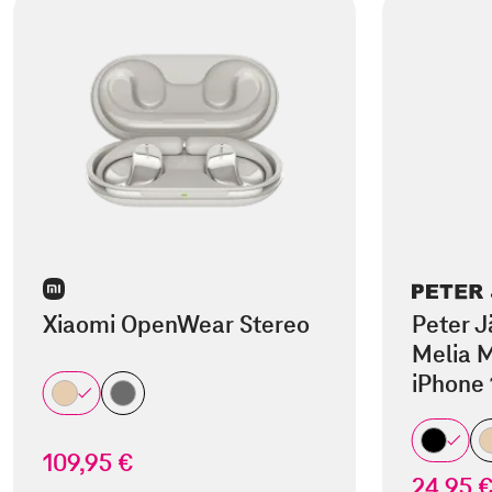
Xiaomi OpenWear Stereo
Peter J
Melia M
iPhone 
109,95 €
24,95 