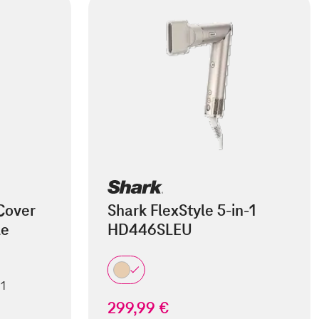
Cover
Shark FlexStyle 5-in-1
le
HD446SLEU
 1
299,99 €