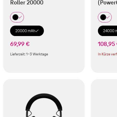
Roller 20000
(Power
20000 mAh
24000 
69,99 €
108,95
Lieferzeit:
1-3 Werktage
In Kürze ver