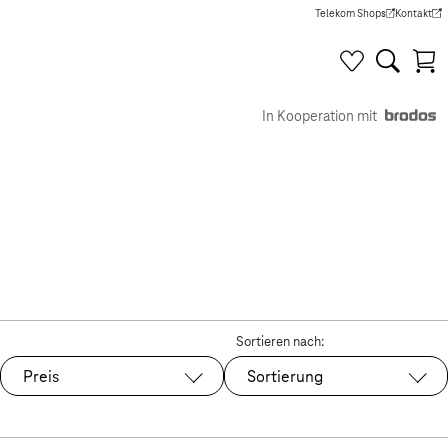
Telekom Shops
Kontakt
(Wird in einem neuen Tab g
(Wird in e
In Kooperation mit
Sortieren nach:
Preis
Sortierung