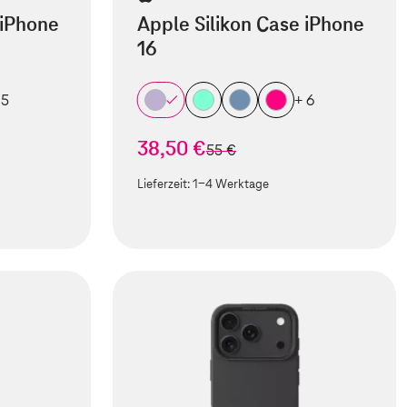
 iPhone
Apple Silikon Case iPhone
16
 5
+ 6
38,50 €
statt
55 €
Lieferzeit:
1-4 Werktage