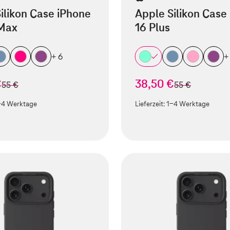
ilikon Case iPhone
Apple Silikon Case
 Max
16 Plus
+ 6
+
€
38,50 €
statt
statt
55 €
55 €
-4 Werktage
Lieferzeit:
1-4 Werktage