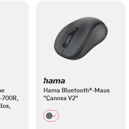
he
Hama Bluetooth®-Maus
-700R,
"Canosa V2"
los,