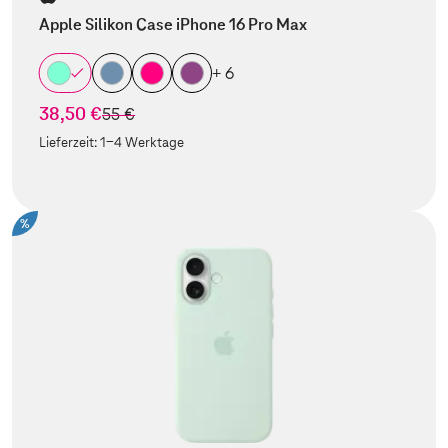
Apple Silikon Case iPhone 16 Pro Max
+ 6
38,50 €
statt
55 €
Lieferzeit:
1-4 Werktage
%