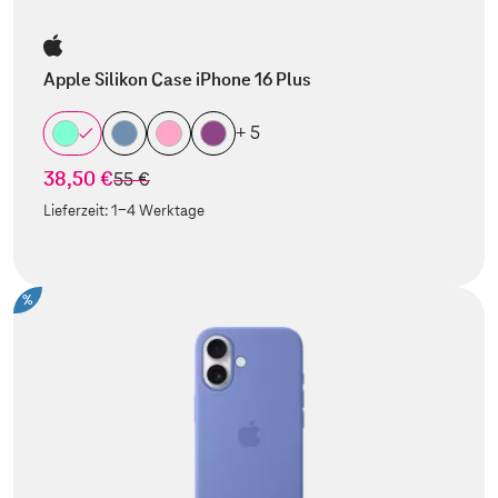
Apple Silikon Case iPhone 16 Plus
+ 5
38,50 €
statt
55 €
Lieferzeit:
1-4 Werktage
%