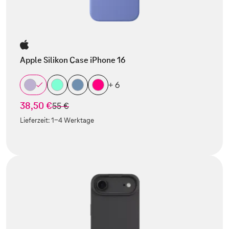
Apple Silikon Case iPhone 16
+ 6
38,50 €
statt
55 €
Lieferzeit:
1-4 Werktage