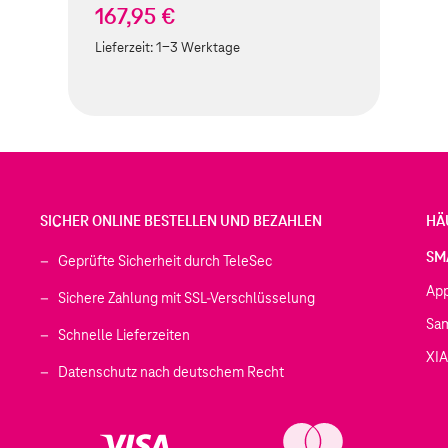
167,95 €
Lieferzeit:
1-3 Werktage
SICHER ONLINE BESTELLEN UND BEZAHLEN
HÄ
SM
Geprüfte Sicherheit durch TeleSec
Ap
Sichere Zahlung mit SSL-Verschlüsselung
Sa
Schnelle Lieferzeiten
XI
 geöffnet)
Datenschutz nach deutschem Recht
ffnet)
d in einem neuen Tab geöffnet)