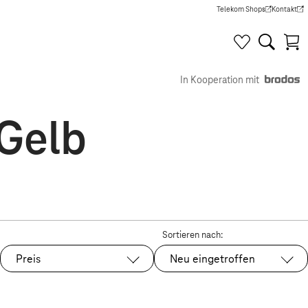
Telekom Shops
Kontakt
(Wird in einem neuen Tab g
(Wird in e
In Kooperation mit
 Gelb
Sortieren nach:
Preis
Neu eingetroffen
Ausgewählt: