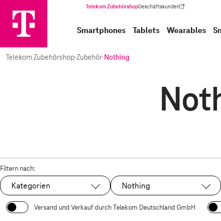
Telekom Zubehörshop
Geschäftskunden
(Wird in einem neuen Tab geöffnet)
Smartphones
Tablets
Wearables
S
Telekom Zubehörshop
·
Zubehör
·
Nothing
Noth
Filtern nach:
Kategorien
Nothing
Ausgewählt:
Versand und Verkauf durch Telekom Deutschland GmbH