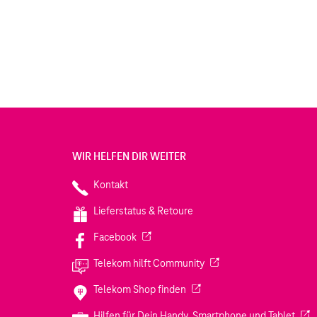
WIR HELFEN DIR WEITER
Kontakt
Lieferstatus & Retoure
(Wird in einem neuen Tab geöffnet)
Facebook
(Wird in einem neuen Tab
Telekom hilft Community
(Wird in einem neuen Tab geö
Telekom Shop finden
(Wir
Hilfen für Dein Handy, Smartphone und Tablet