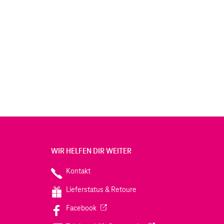
WIR HELFEN DIR WEITER
Kontakt
Lieferstatus & Retoure
(Wird in einem neuen Tab geöffnet)
Facebook