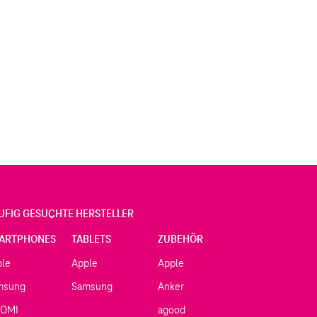
UFIG GESUCHTE HERSTELLER
ARTPHONES
TABLETS
ZUBEHÖR
ple
Apple
Apple
msung
Samsung
Anker
AOMI
agood