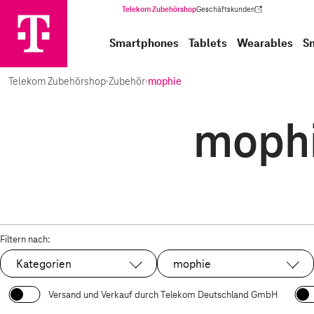
Telekom Zubehörshop
Geschäftskunden
(Wird in einem neuen Tab geöffnet)
Smartphones
Tablets
Wearables
S
Telekom Zubehörshop
·
Zubehör
·
mophie
mophi
Filtern nach:
Kategorien
mophie
Ausgewählt:
Versand und Verkauf durch Telekom Deutschland GmbH