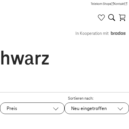
Telekom Shops
Kontakt
(Wird in einem neuen Tab g
(Wird in e
In Kooperation mit
chwarz
Sortieren nach:
Preis
Neu eingetroffen
Ausgewählt: