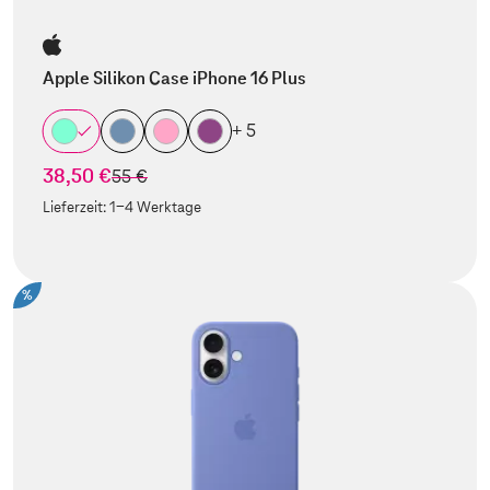
Apple Silikon Case iPhone 16 Plus
+ 5
38,50 €
statt
55 €
Lieferzeit:
1-4 Werktage
%