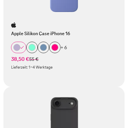
Apple Silikon Case iPhone 16
+ 6
38,50 €
statt
55 €
Lieferzeit:
1-4 Werktage