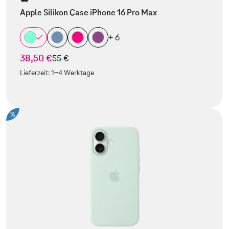
Apple Silikon Case iPhone 16 Pro Max
+ 6
38,50 €
statt
55 €
Lieferzeit:
1-4 Werktage
%