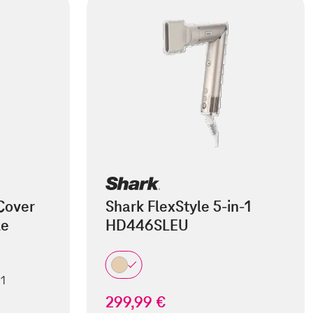
Cover
Shark FlexStyle 5-in-1
le
HD446SLEU
 1
299,99 €