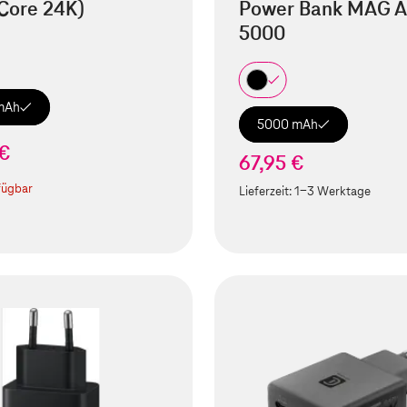
Core 24K)
Power Bank MAG A
5000
mAh
5000 mAh
 €
67,95 €
fügbar
Lieferzeit:
1-3 Werktage