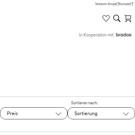
Telekom Shops
Kontakt
(Wird in einem neuen Tab g
(Wird in e
In Kooperation mit
Sortieren nach:
Preis
Sortierung