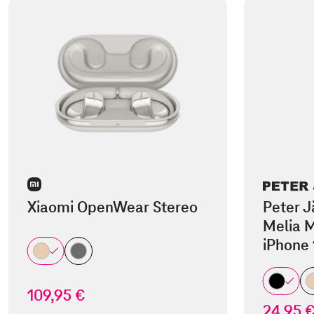
Xiaomi OpenWear Stereo
Peter J
Melia M
iPhone 
109,95 €
24,95 