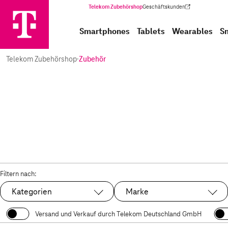
Telekom Zubehörshop
Geschäftskunden
(Wird in einem neuen Tab geöffnet)
Smartphones
Tablets
Wearables
S
Telekom Zubehörshop
·
Zubehör
Filtern nach:
Kategorien
Marke
Versand und Verkauf durch Telekom Deutschland GmbH