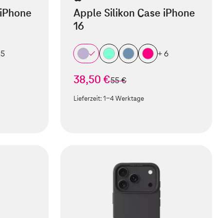
 iPhone
Apple Silikon Case iPhone
16
 5
+ 6
38,50 €
statt
55 €
Lieferzeit:
1-4 Werktage