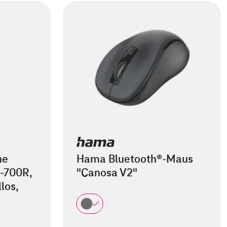
he
Hama Bluetooth®-Maus
-700R,
"Canosa V2"
los,