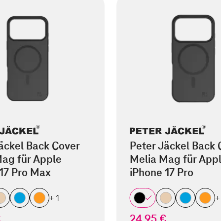
äckel Back Cover
Peter Jäckel Back 
ag für Apple
Melia Mag für App
17 Pro Max
iPhone 17 Pro
+ 1
+
€
24,95 €