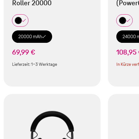
Roller 20000
(Power
20000 mAh
24000 
69,99 €
108,95
Lieferzeit:
1-3 Werktage
In Kürze ver