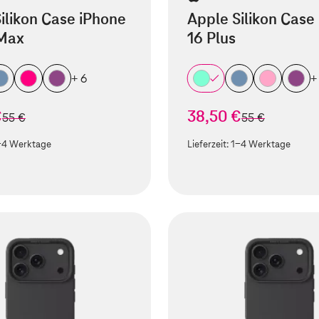
ilikon Case iPhone
Apple Silikon Case
 Max
16 Plus
+ 6
+
€
38,50 €
statt
statt
55 €
55 €
-4 Werktage
Lieferzeit:
1-4 Werktage