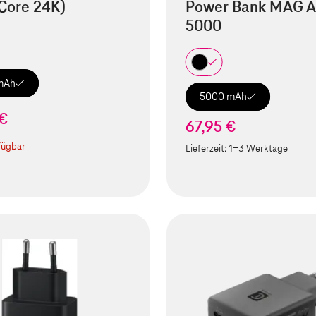
Core 24K)
Power Bank MAG A
5000
mAh
5000 mAh
 €
67,95 €
fügbar
Lieferzeit:
1-3 Werktage