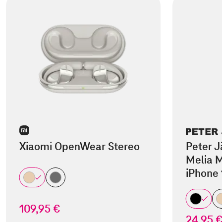
Xiaomi OpenWear Stereo
Peter J
Melia M
iPhone 
109,95 €
24,95 