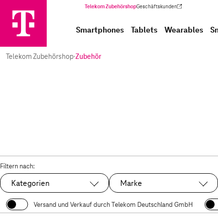
Telekom Zubehörshop
Geschäftskunden
(Wird in einem neuen Tab geöffnet)
Smartphones
Tablets
Wearables
S
Telekom Zubehörshop
·
Zubehör
Filtern nach:
Kategorien
Marke
Versand und Verkauf durch Telekom Deutschland GmbH