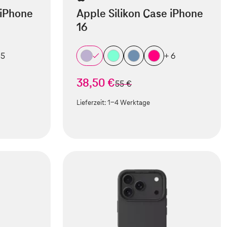
 iPhone
Apple Silikon Case iPhone
16
 5
+ 6
38,50 €
statt
55 €
Lieferzeit:
1-4 Werktage