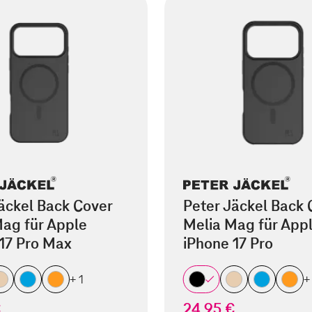
äckel Back Cover
Peter Jäckel Back 
ag für Apple
Melia Mag für App
17 Pro Max
iPhone 17 Pro
+ 1
+
€
24,95 €