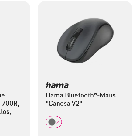
he
Hama Bluetooth®-Maus
-700R,
"Canosa V2"
los,