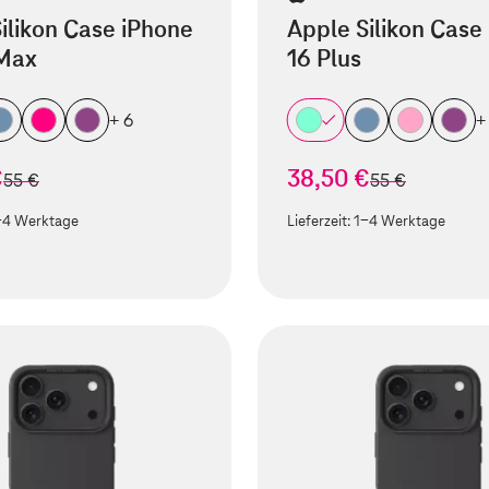
ilikon Case iPhone
Apple Silikon Case
 Max
16 Plus
+ 6
+
€
38,50 €
statt
statt
55 €
55 €
-4 Werktage
Lieferzeit:
1-4 Werktage