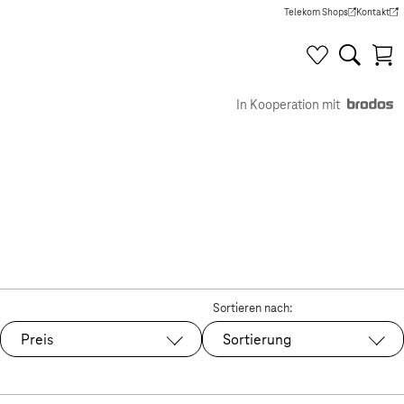
Telekom Shops
Kontakt
(Wird in einem neuen Tab g
(Wird in e
In Kooperation mit
Sortieren nach:
Preis
Sortierung