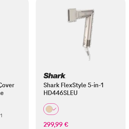
Cover
Shark FlexStyle 5-in-1
le
HD446SLEU
 1
299,99 €