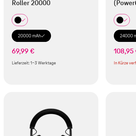
Roller 20000
(Power
20000 mAh
24000 
69,99 €
108,95
Lieferzeit:
1-3 Werktage
In Kürze ver