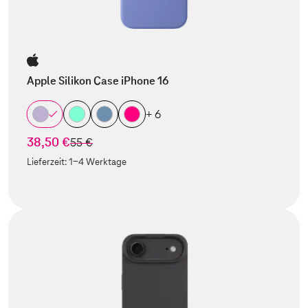
Apple Silikon Case iPhone 16
+ 6
38,50 €
statt
55 €
Lieferzeit:
1-4 Werktage