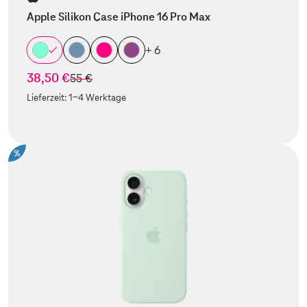
Apple Silikon Case iPhone 16 Pro Max
+ 6
38,50 €
statt
55 €
Lieferzeit:
1-4 Werktage
%