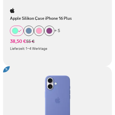
Apple Silikon Case iPhone 16 Plus
+ 5
38,50 €
statt
55 €
Lieferzeit:
1-4 Werktage
%