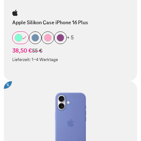
Apple Silikon Case iPhone 16 Plus
+ 5
38,50 €
statt
55 €
Lieferzeit:
1-4 Werktage
%