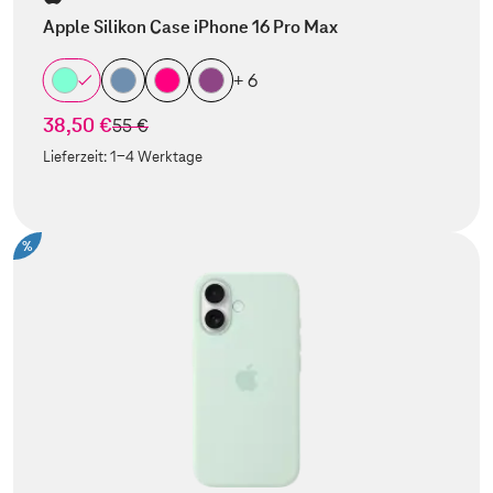
Apple Silikon Case iPhone 16 Pro Max
+ 6
38,50 €
statt
55 €
Lieferzeit:
1-4 Werktage
%