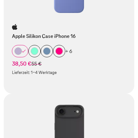
Apple Silikon Case iPhone 16
+ 6
38,50 €
statt
55 €
Lieferzeit:
1-4 Werktage