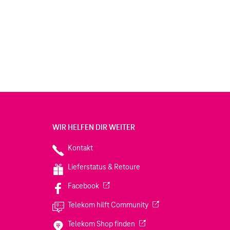
WIR HELFEN DIR WEITER
Kontakt
Lieferstatus & Retoure
(Wird in einem neuen Tab geöffnet)
Facebook
(Wird in einem neuen Tab
Telekom hilft Community
(Wird in einem neuen Tab geö
Telekom Shop finden