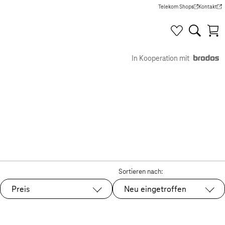
Telekom Shops
Kontakt
(Wird in einem neuen Tab g
(Wird in e
In Kooperation mit
Sortieren nach:
Preis
Neu eingetroffen
Ausgewählt: