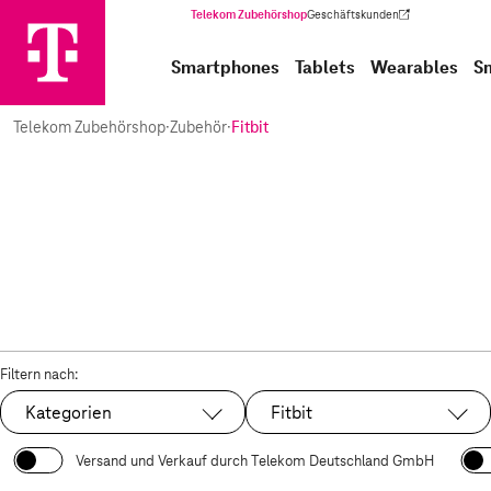
Telekom Zubehörshop
Geschäftskunden
(Wird in einem neuen Tab geöffnet)
Smartphones
Tablets
Wearables
S
Telekom Zubehörshop
·
Zubehör
·
Fitbit
Filtern nach:
Kategorien
Fitbit
Ausgewählt:
Versand und Verkauf durch Telekom Deutschland GmbH