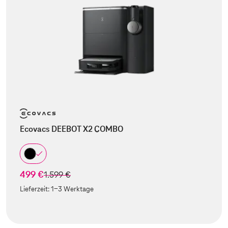
Ecovacs DEEBOT X2 COMBO
499 €
statt
1.599 €
Lieferzeit:
1-3 Werktage