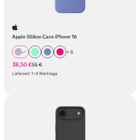
Apple Silikon Case iPhone 16
+ 6
38,50 €
statt
55 €
Lieferzeit:
1-4 Werktage