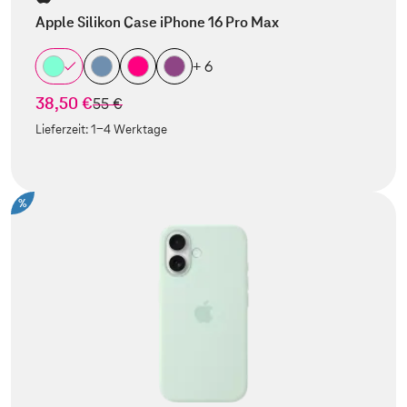
Apple Silikon Case iPhone 16 Pro Max
+ 6
38,50 €
statt
55 €
Lieferzeit:
1-4 Werktage
%