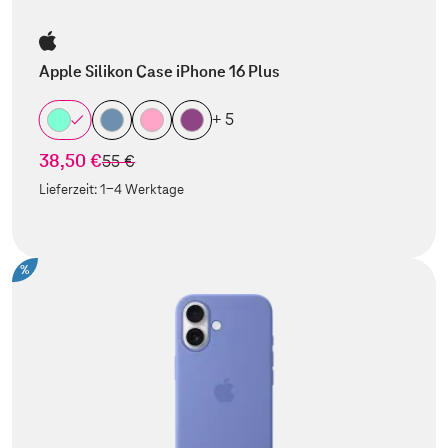
Apple Silikon Case iPhone 16 Plus
+ 5
38,50 €
statt
55 €
Lieferzeit:
1-4 Werktage
%