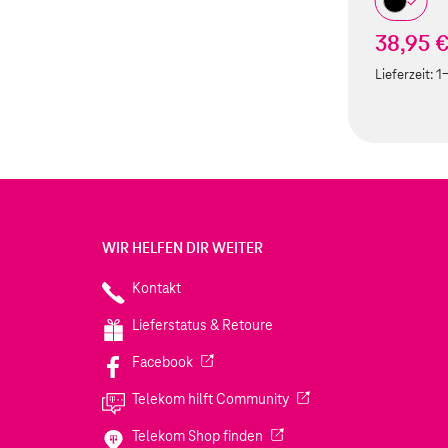
38,95 
Lieferzeit:
1
WIR HELFEN DIR WEITER
Kontakt
Lieferstatus & Retoure
(Wird in einem neuen Tab geöffnet)
Facebook
(Wird in einem neuen Tab
Telekom hilft Community
(Wird in einem neuen Tab geö
Telekom Shop finden