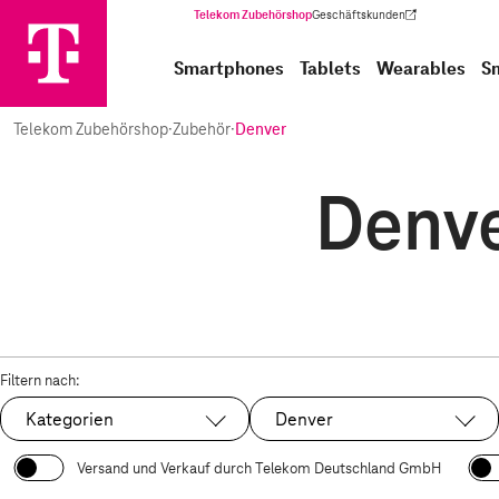
Telekom Zubehörshop
Geschäftskunden
(Wird in einem neuen Tab geöffnet)
Smartphones
Tablets
Wearables
S
Telekom Zubehörshop
·
Zubehör
·
Denver
Denve
Filtern nach:
Kategorien
Denver
Ausgewählt:
Versand und Verkauf durch Telekom Deutschland GmbH