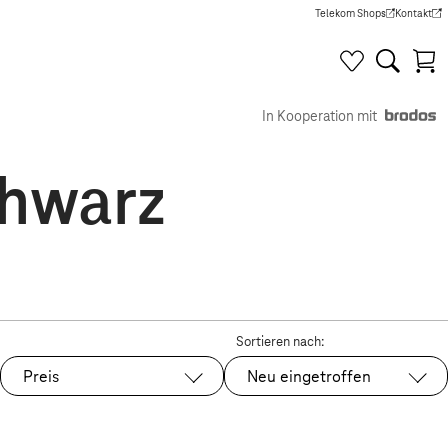
Telekom Shops
Kontakt
(Wird in einem neuen Tab g
(Wird in e
In Kooperation mit
chwarz
Sortieren nach:
Preis
Neu eingetroffen
Ausgewählt: