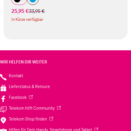
25,95 €
statt
33,95 €
In Kürze verfügbar
WIR HELFEN DIR WEITER
Kontakt
Lieferstatus & Retoure
(Wird in einem neuen Tab geöffnet)
Facebook
(Wird in einem neuen Tab geöffnet)
Telekom hilft Community
(Wird in einem neuen Tab geöffnet)
Telekom Shop finden
(Wird in einem neuen
Hilfen für Dein Handy, Smartphone und Tablet