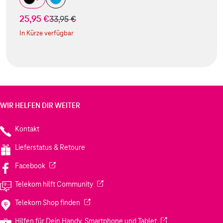
25,95 €
statt
33,95 €
In Kürze verfügbar
WIR HELFEN DIR WEITER
Kontakt
Lieferstatus & Retoure
(Wird in einem neuen Tab geöffnet)
Facebook
(Wird in einem neuen Tab geöffnet)
Telekom hilft Community
(Wird in einem neuen Tab geöffnet)
Telekom Shop finden
(Wird in einem neuen
Hilfen für Dein Handy, Smartphone und Tablet