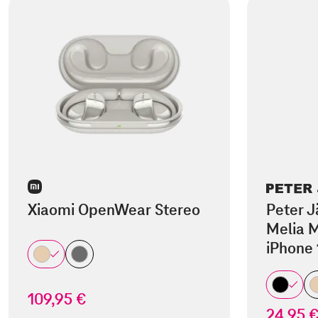
Xiaomi OpenWear Stereo
Peter J
Melia M
iPhone 
109,95 €
24,95 