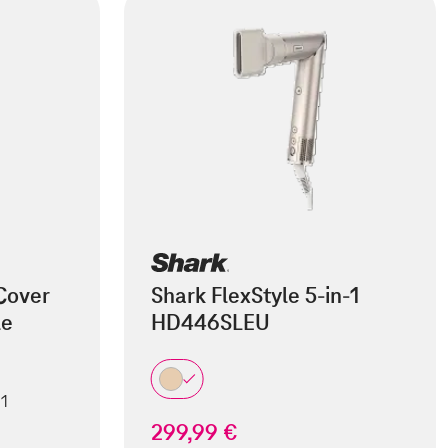
Cover
Shark FlexStyle 5-in-1
le
HD446SLEU
 1
299,99 €