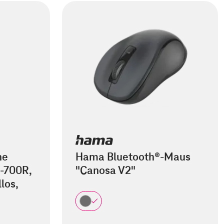
he
Hama Bluetooth®-Maus
-700R,
"Canosa V2"
los,