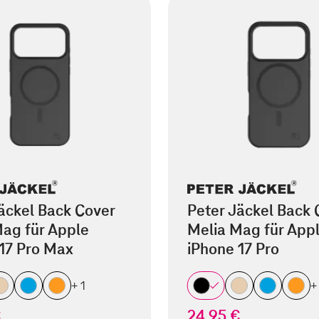
äckel Back Cover
Peter Jäckel Back 
ag für Apple
Melia Mag für App
17 Pro Max
iPhone 17 Pro
+ 1
+
€
24,95 €