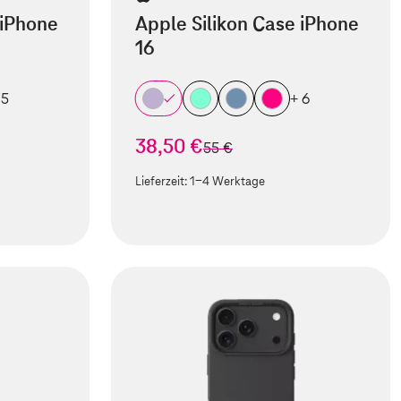
 iPhone
Apple Silikon Case iPhone
16
 5
+ 6
38,50 €
statt
55 €
Lieferzeit:
1-4 Werktage