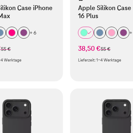
ilikon Case iPhone
Apple Silikon Case
 Max
16 Plus
+ 6
+
€
38,50 €
statt
statt
55 €
55 €
-4 Werktage
Lieferzeit:
1-4 Werktage