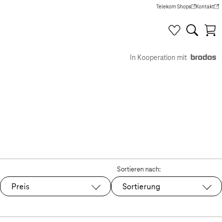
Telekom Shops
Kontakt
(Wird in einem neuen Tab g
(Wird in e
In Kooperation mit
Sortieren nach:
Preis
Sortierung