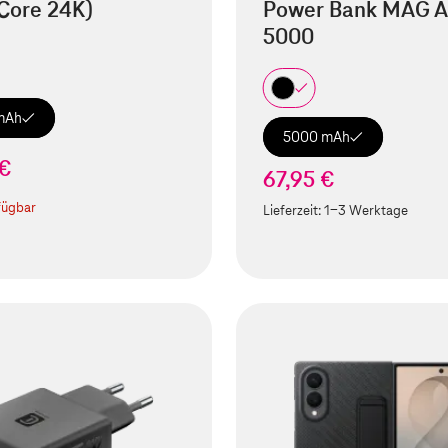
Core 24K)
Power Bank MAG A
5000
mAh
5000 mAh
 €
67,95 €
fügbar
Lieferzeit:
1-3 Werktage