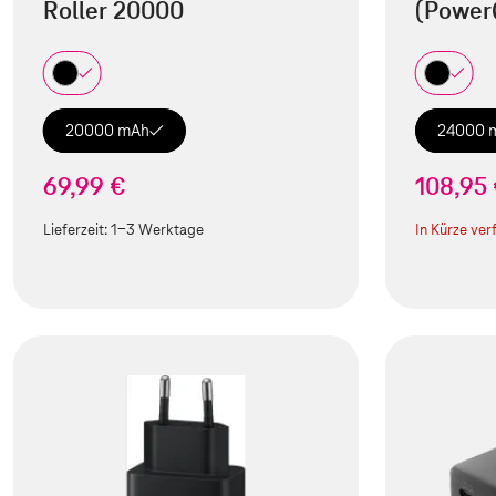
Roller 20000
(Power
20000 mAh
24000 
69,99 €
108,95
Lieferzeit:
1-3 Werktage
In Kürze ver