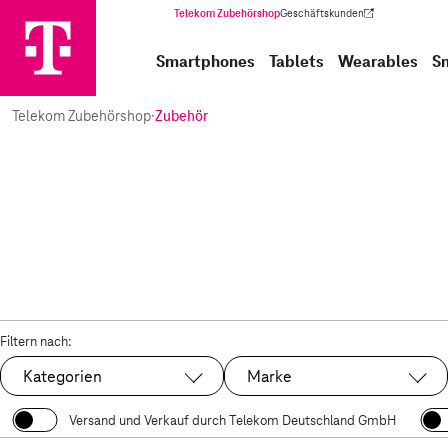
Telekom Zubehörshop
Geschäftskunden
(Wird in einem neuen Tab geöffnet)
Smartphones
Tablets
Wearables
S
Telekom Zubehörshop
·
Zubehör
Filtern nach:
Kategorien
Marke
Versand und Verkauf durch Telekom Deutschland GmbH