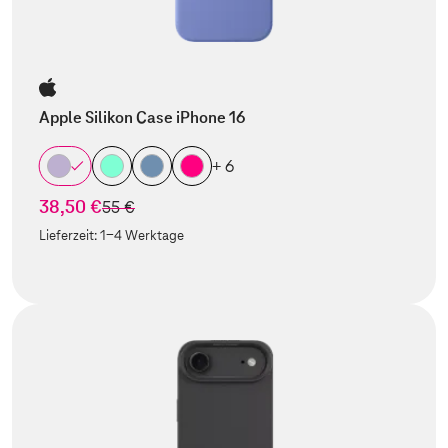
Apple Silikon Case iPhone 16
+ 6
38,50 €
statt
55 €
Lieferzeit:
1-4 Werktage