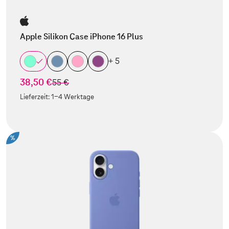
Apple Silikon Case iPhone 16 Plus
+ 5
38,50 €
statt
55 €
Lieferzeit:
1-4 Werktage
%