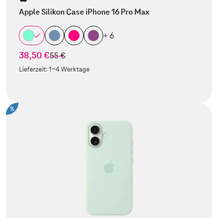
Apple Silikon Case iPhone 16 Pro Max
+ 6
38,50 €
statt
55 €
Lieferzeit:
1-4 Werktage
%