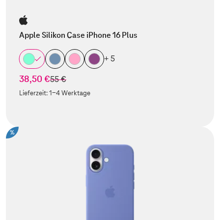
Apple Silikon Case iPhone 16 Plus
+ 5
38,50 €
statt
55 €
Lieferzeit:
1-4 Werktage
%