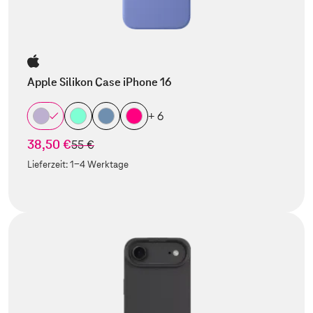
Apple Silikon Case iPhone 16
+ 6
38,50 €
statt
55 €
Lieferzeit:
1-4 Werktage