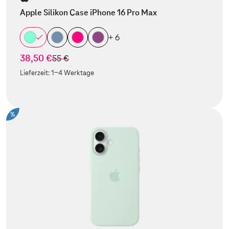
Apple Silikon Case iPhone 16 Pro Max
+ 6
38,50 €
statt
55 €
Lieferzeit:
1-4 Werktage
%